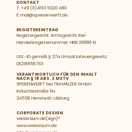
KONTAKT
T: +49 (0)4193 5020 480  
E: mail@speisenwerft.de
REGISTEREINTRAG
Registergericht: Amtsgericht Kiel  
Handelsregisternummer: HRB 28996 KI
USt.-ID gemäß § 27a Umsatzsteuergesetz: 
DE291856763
VERANTWORTLICH FÜR DEN INHALT 
NACH § 18 ABS. 2 MSTV
SPEISENWERFT bei TIM MÄLZER GmbH  
Industriestraße 6a  
24558 Henstedt-Ulzburg
CORPORATE DESIGN
weissraum.de(sign)°
www.weissraum.de